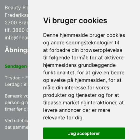
Beauty Flowers Hudpleje
Frederikssundsvej 168
Vi bruger cookies
2700 Brønshøj
tlf. 3880 8590 / 22152590
Denne hjemmeside bruger cookies
info@beautyflowers.dk
og andre sporingsteknologier til
Åbningstider
at forbedre din browseroplevelse
til følgende formål:
for at aktivere
hjemmesidens grundlæggende
Søndagen og Mandagen : Lukket.
funktionalitet
,
for at give en bedre
Tirsdag - Fredag : 9:30 - 18:00
oplevelse på hjemmesiden
,
for at
Lørdag : 9:30 -14:00
Lørdage er åben kun i ulige uger.
måle din interesse for vores
produkter og tjenester og for at
Bemærk vores afbudspolitik som er gældende ved telefonisk,
tilpasse marketinginteraktioner
,
at
personlig henvendelse eller via vores Online Booking gerne 24
timer før din aftale.
levere annoncer der er mere
relevante for dig
.
Ved udeblivelse betales 100% af behandlingen og ved afbud
det sammen dag 50% af behandlingen.
Jeg accepterer