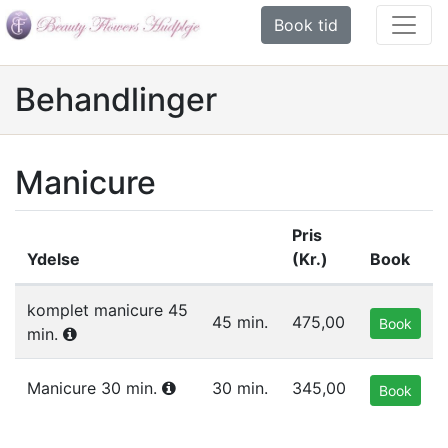
Book tid
Behandlinger
Manicure
Pris
Ydelse
(Kr.)
Book
Liste af ydelser i gruppen Manicure
komplet manicure 45
45 min.
475,00
Book
min.
Manicure 30 min.
30 min.
345,00
Book