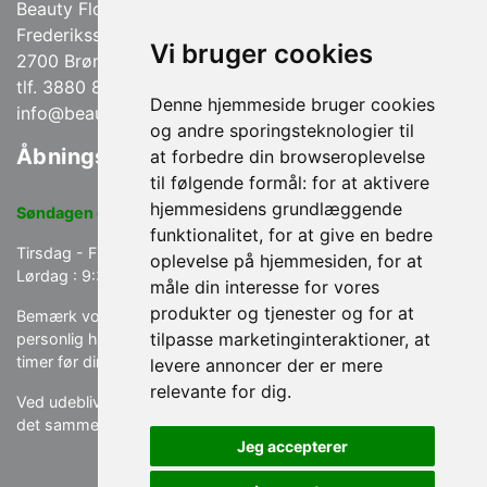
Beauty Flowers Hudpleje
Frederikssundsvej 168
Vi bruger cookies
2700 Brønshøj
tlf. 3880 8590 / 22152590
Denne hjemmeside bruger cookies
info@beautyflowers.dk
og andre sporingsteknologier til
Åbningstider
at forbedre din browseroplevelse
til følgende formål:
for at aktivere
hjemmesidens grundlæggende
Søndagen og Mandagen : Lukket.
funktionalitet
,
for at give en bedre
Tirsdag - Fredag : 9:30 - 18:00
oplevelse på hjemmesiden
,
for at
Lørdag : 9:30 -14:00
Lørdage er åben kun i ulige uger.
måle din interesse for vores
produkter og tjenester og for at
Bemærk vores afbudspolitik som er gældende ved telefonisk,
tilpasse marketinginteraktioner
,
at
personlig henvendelse eller via vores Online Booking gerne 24
timer før din aftale.
levere annoncer der er mere
relevante for dig
.
Ved udeblivelse betales 100% af behandlingen og ved afbud
det sammen dag 50% af behandlingen.
Jeg accepterer